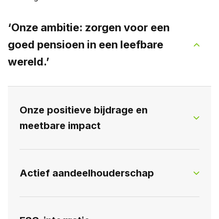
‘Onze ambitie: zorgen voor een
goed pensioen in een leefbare
wereld.’
Onze positieve bijdrage en
meetbare impact
Als wereldwijde belegger richten we ons op het
Actief aandeelhouderschap
behalen van sterke financiële rendementen,
terwijl we bijdragen aan een duurzamere en
leefbaardere wereld. We brengen onze
ls lange-termijn belegger is PGGM
portefeuille steeds meer in lijn met de Duurzame