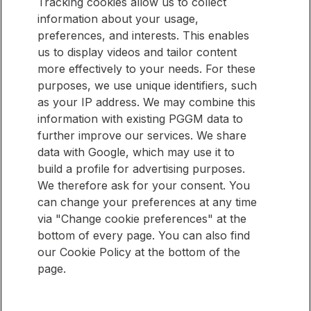
Tracking cookies allow us to collect
information about your usage,
Blijf op de hoogte
preferences, and interests. This enables
Wilt u eenvoudig op de hoogte blijven van nieuwe artikelen
Blijf
us to display videos and tailor content
op onze website? Meld u dan aan voor onze nieuwsbrief.
op
more effectively to your needs. For these
de
purposes, we use unique identifiers, such
hoogte
as your IP address. We may combine this
E-mailadres
information with existing PGGM data to
further improve our services. We share
Meld je aan
data with Google, which may use it to
build a profile for advertising purposes.
We therefore ask for your consent. You
SNEL NAAR
can change your preferences at any time
via "Change cookie preferences" at the
Pensioenbeheer Overzicht
bottom of every page. You can also find
Vermogensbeheer Overzicht
our Cookie Policy at the bottom of the
page.
Volg
Volg
Volg