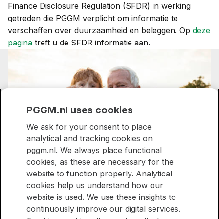
Finance Disclosure Regulation (SFDR) in werking
risico’s de rendementsverwachting negatief
getreden die PGGM verplicht om informatie te
beïnvloeden kunnen we besluiten niet te
verschaffen over duurzaamheid en beleggen. Op
deze
beleggen of een hoger verwacht rendement
pagina
treft u de SFDR informatie aan.
eisen.
PGGM.nl uses cookies
We ask for your consent to place
analytical and tracking cookies on
Samen sterk,
pggm.nl. We always place functional
cookies, as these are necessary for the
bijzonder voor
website to function properly. Analytical
iedereen
cookies help us understand how our
website is used. We use these insights to
continuously improve our digital services.