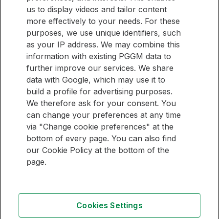
us to display videos and tailor content
Wilt u eenvoudig op de hoogte blijven van nieuwe artikelen
Blijf
more effectively to your needs. For these
op onze website? Meld u dan aan voor onze nieuwsbrief.
op
purposes, we use unique identifiers, such
de
as your IP address. We may combine this
hoogte
E-mailadres
information with existing PGGM data to
further improve our services. We share
Meld je aan
data with Google, which may use it to
build a profile for advertising purposes.
We therefore ask for your consent. You
can change your preferences at any time
SNEL NAAR
via "Change cookie preferences" at the
bottom of every page. You can also find
Pensioenbeheer Overzicht
our Cookie Policy at the bottom of the
Vermogensbeheer Overzicht
page.
Volg
Volg
Volg
Cookies Settings
ons
ons
ons