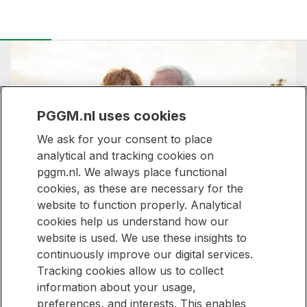
PGGM.nl uses cookies
We ask for your consent to place
analytical and tracking cookies on
pggm.nl. We always place functional
Samen sterk,
cookies, as these are necessary for the
bijzonder voor
website to function properly. Analytical
cookies help us understand how our
iedereen
website is used. We use these insights to
continuously improve our digital services.
Tracking cookies allow us to collect
information about your usage,
Blijf op de hoogte
preferences, and interests. This enables