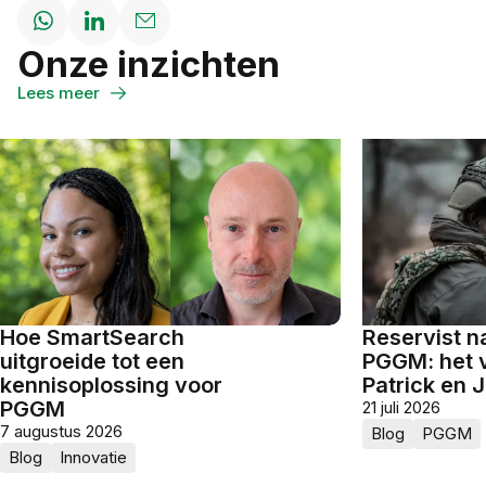
Deel
Deel
Deel
Onze inzichten
op
op
via
WhatsApp
LinkedIn
Email
Lees meer
Hoe SmartSearch
Reservist na
uitgroeide tot een
PGGM: het 
kennisoplossing voor
Patrick en J
PGGM
21 juli 2026
7 augustus 2026
Blog
PGGM
Blog
Innovatie