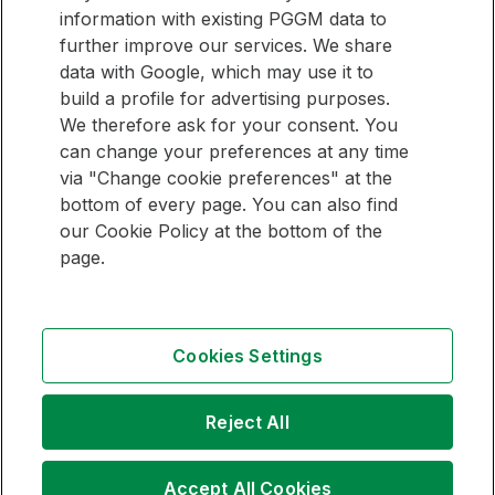
hoogte
E-mailadres
information with existing PGGM data to
further improve our services. We share
Meld je aan
data with Google, which may use it to
build a profile for advertising purposes.
We therefore ask for your consent. You
can change your preferences at any time
SNEL NAAR
via "Change cookie preferences" at the
bottom of every page. You can also find
Pensioenbeheer Overzicht
our Cookie Policy at the bottom of the
Vermogensbeheer Overzicht
page.
Volg
Volg
Volg
Cookies Settings
ons
ons
ons
op
op
op
Copyright
LinkedIn
Youtube
Instagram
Reject All
Disclaimer
Veiligheid
Privacy statement PGGM
Accept All Cookies