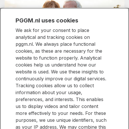
PGGM.nl uses cookies
We ask for your consent to place
analytical and tracking cookies on
Samen sterk,
pggm.nl. We always place functional
cookies, as these are necessary for the
bijzonder voor
website to function properly. Analytical
cookies help us understand how our
iedereen
website is used. We use these insights to
continuously improve our digital services.
Tracking cookies allow us to collect
information about your usage,
Blijf op de hoogte
preferences, and interests. This enables
us to display videos and tailor content
Wilt u eenvoudig op de hoogte blijven van nieuwe artikelen
Blijf
more effectively to your needs. For these
op onze website? Meld u dan aan voor onze nieuwsbrief.
op
purposes, we use unique identifiers, such
de
as your IP address. We may combine this