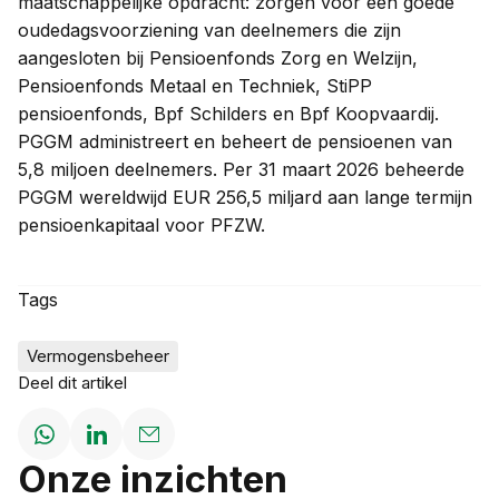
maatschappelijke opdracht: zorgen voor een goede
oudedagsvoorziening van deelnemers die zijn
aangesloten bij Pensioenfonds Zorg en Welzijn,
Pensioenfonds Metaal en Techniek, StiPP
pensioenfonds, Bpf Schilders en Bpf Koopvaardij.
PGGM administreert en beheert de pensioenen van
5,8 miljoen deelnemers. Per 31 maart 2026 beheerde
PGGM wereldwijd EUR 256,5 miljard aan lange termijn
pensioenkapitaal voor PFZW.
Tags
Vermogensbeheer
Deel dit artikel
Deel
Deel
Deel
Onze inzichten
op
op
via