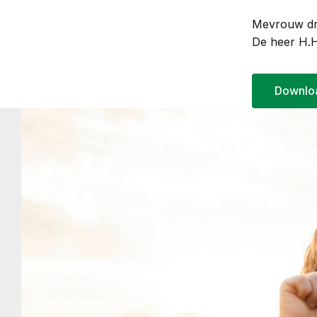
Mevrouw drs
De heer H.H
Downloa