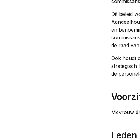
commissaris
Dit beleid 
Aandeelhoud
en benoemin
commissaris
de raad van
Ook houdt d
strategisch
de personele
Voorzi
Mevrouw drs
Leden