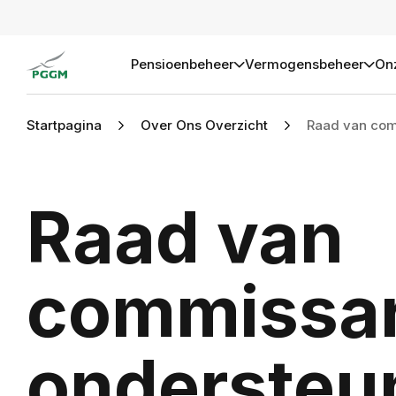
Home
Pensioenbeheer
Vermogensbeheer
Onz
Startpagina
Over Ons Overzicht
Raad van com
Raad van
commissar
ondersteu