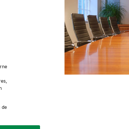
erne
res,
n
j de