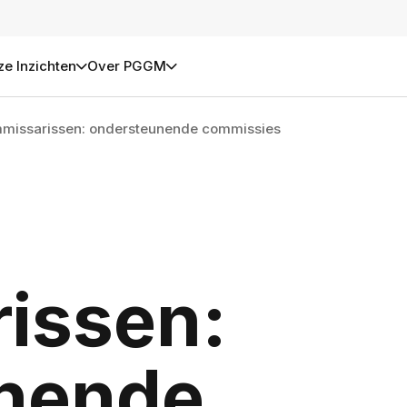
e Inzichten
Over PGGM
missarissen: ondersteunende commissies
issen:
nende