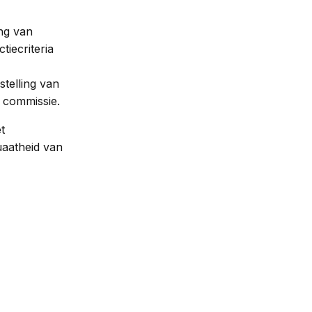
ing van
iecriteria
telling van
 commissie.
t
uaatheid van