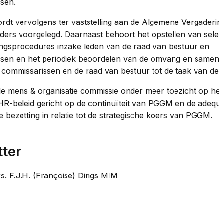
sen.
wordt vervolgens ter vaststelling aan de Algemene Vergader
ers voorgelegd. Daarnaast behoort het opstellen van select
gsprocedures inzake leden van de raad van bestuur en
sen en het periodiek beoordelen van de omvang en samens
 commissarissen en de raad van bestuur tot de taak van de
e mens & organisatie commissie onder meer toezicht op he
 HR-beleid gericht op de continuïteit van PGGM en de adeq
 bezetting in relatie tot de strategische koers van PGGM.
tter
. F.J.H. (Françoise) Dings MIM