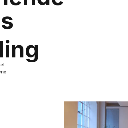
es
ling
et
ene