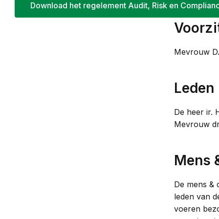
Download het regelement Audit, Risk en Complian
Voorzi
Mevrouw D.A
Leden
De heer ir.
Mevrouw drs
Mens &
De mens & o
leden van d
voeren bezo