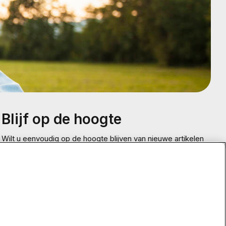
Blijf op de hoogte
Wilt u eenvoudig op de hoogte blijven van nieuwe artikelen
Blijf
op onze website? Meld u dan aan voor onze nieuwsbrief.
op
de
hoogte
E-mailadres
Meld je aan